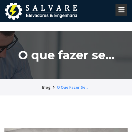
O que fazer se...
Blog
O Que Fazer Se...